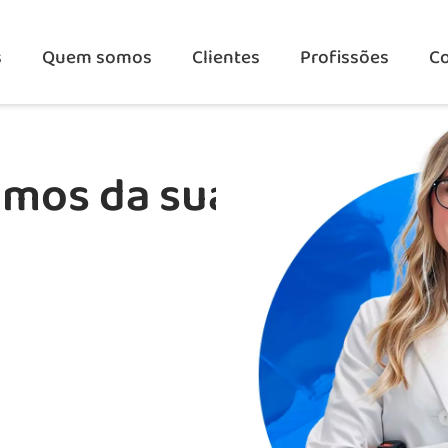
s
Quem somos
Clientes
Profissões
C
amos da sua